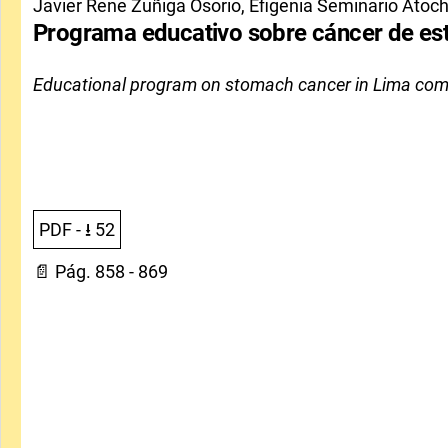
Javier Rene Zuñiga Osorio, Efigenia Seminario Atoche 
Programa educativo sobre cáncer de e
Educational program on stomach cancer in Lima co
PDF
- ⭳
52
📄 Pág. 858 - 869