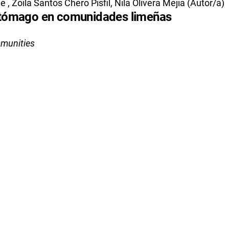
, Zoila Santos Chero Pisfil, Nila Olivera Mejia (Autor/a)
stómago en comunidades limeñas
mmunities