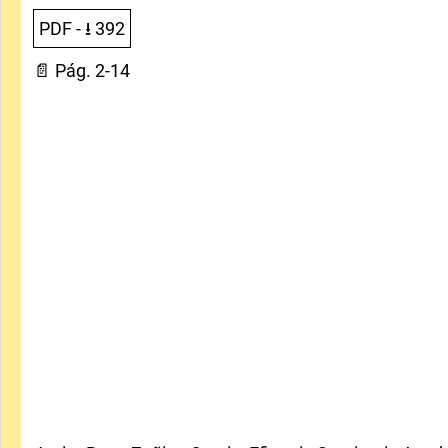
PDF
- ⭳
392
📄 Pág. 2-14