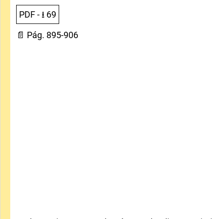
PDF
- ⭳
69
📄 Pág. 895-906