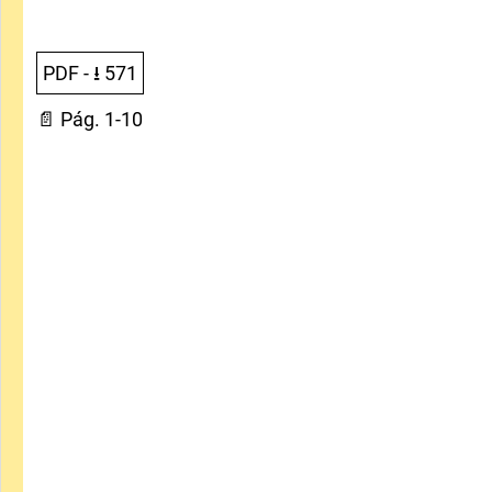
PDF
- ⭳
571
📄 Pág. 1-10