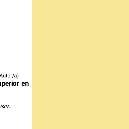
Autor/a)
uperior en
texts