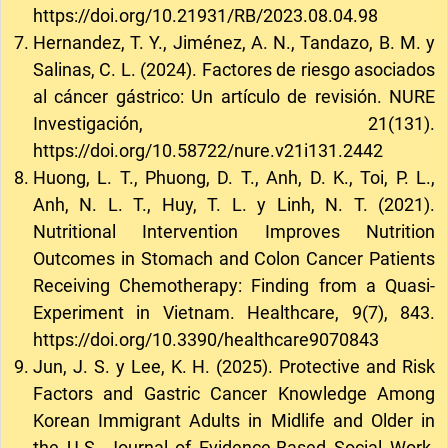
https://doi.org/10.21931/RB/2023.08.04.98
Hernandez, T. Y., Jiménez, A. N., Tandazo, B. M. y
Salinas, C. L. (2024). Factores de riesgo asociados
al cáncer gástrico: Un artículo de revisión. NURE
Investigación, 21(131).
https://doi.org/10.58722/nure.v21i131.2442
Huong, L. T., Phuong, D. T., Anh, D. K., Toi, P. L.,
Anh, N. L. T., Huy, T. L. y Linh, N. T. (2021).
Nutritional Intervention Improves Nutrition
Outcomes in Stomach and Colon Cancer Patients
Receiving Chemotherapy: Finding from a Quasi-
Experiment in Vietnam. Healthcare, 9(7), 843.
https://doi.org/10.3390/healthcare9070843
Jun, J. S. y Lee, K. H. (2025). Protective and Risk
Factors and Gastric Cancer Knowledge Among
Korean Immigrant Adults in Midlife and Older in
the U.S. Journal of Evidence-Based Social Work,