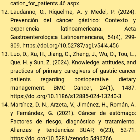
cation_for_patients.46.aspx
Laudanno, O., Riquelme, A. y Medel, P. (2024).
Prevención del cáncer gástrico: Contexto y
experiencia latinoamericana. Acta
Gastroenterológica Latinoamericana, 54(4), 299-
309.
https://doi.org/10.52787/agl.v54i4.456
Luo, D., Xu, H., Jiang, C., Zheng, J., Wu, D., Tou, L.,
Que, H. y Sun, Z. (2024). Knowledge, attitudes, and
practices of primary caregivers of gastric cancer
patients regarding postoperative dietary
management. BMC Cancer, 24(1), 1487.
https://doi.org/10.1186/s12885-024-13240-3
Martínez, D. N., Arzeta, V., Jiménez, H., Román, A.
y Fernández, G. (2021). Cáncer de estómago:
Factores de riesgo, diagnóstico y tratamiento.
Alianzas y tendencias BUAP, 6(23), 52-71.
https://doi.org/10.5281/zenodo.5496766