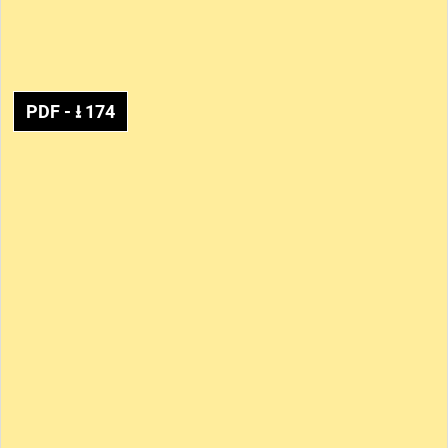
PDF
- ⭳
174