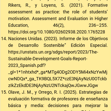
Rikers, R., y Loyens, S. (2021). Formative
assessment as practice: the role of students’
motivation. Assessment and Evaluation in Higher
Education, 46(2), 236–255.
https://doi.org/10.1080/02602938.2020.1765228
Naciones Unidas. (2023). Informe de los Objetivos
de Desarrollo Sostenible” Edición Especial.
https://unstats.un.org/sdgs/report/2023/The-
Sustainable-Development-Goals-Report-
2023_Spanish.pdf?
_gl=1*1nhtxhd*_ga*MTg4ODg2ODY5Mi4xNzYwMj
cwNDQx*_ga_TK9BQL5X7Z*czE3NjAyNzU0OTckb
zIkZzEkdDE3NjAyNzU2NTckajQwJGwwJGgw
Olave, J. M., y Orrego, R. I. (2025). Estrategias de
evaluación formativa de profesores de enseñanza
básica y media: decisiones para mejorar la